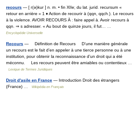
recours
— [ r(ə)kur ] n. m. • fin XIIe; du lat. jurid. recursum «
retour en arrière » 1 ♦ Action de recourir à (qqn, qqch.). Le recours
à la violence. AVOIR RECOURS À : faire appel à. Avoir recours à
qqn. ⇒ s adresser. « Au bout de quinze jours, il fut… …
Encyclopédie Universelle
Recours
— Définition de Recours D’une manière générale
un recours est le fait d’en appeler à une tierce personne ou à une
institution, pour obtenir la reconnaissance d’un droit qui a été
méconnu. Les recours peuvent être amiables ou contentieux …
Lexique de Termes Juridiques
Droit d'asile en France
— Introduction Droit des étrangers
(France) …
Wikipédia en Français