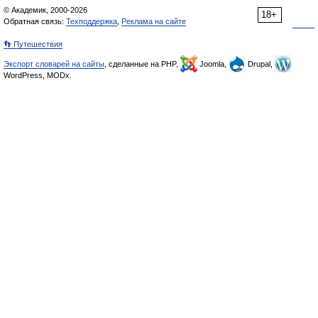
© Академик, 2000-2026
18+
Обратная связь:
Техподдержка
,
Реклама на сайте
👣 Путешествия
Экспорт словарей на сайты
, сделанные на PHP,
Joomla,
Drupal,
WordPress, MODx.